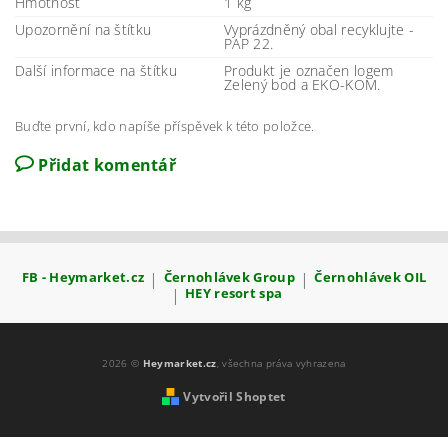
Hmotnost
1 kg
Upozornění na štítku
Vyprázdněný obal recyklujte -
PAP 22.
Další informace na štítku
Produkt je označen logem
Zelený bod a EKO-KOM.
Buďte první, kdo napíše příspěvek k této položce.
Přidat komentář
FB - Heymarket.cz
|
Černohlávek Group
|
Černohlávek OIL
|
HEY resort spa
2026 ©
Heymarket.cz
, všechna práva vyhrazena
Vytvořil Shoptet