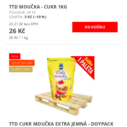
TTD MOUČKA - CUKR 1KG
Původně:
29 Kč
Ušetříte
:
3 Kč (–10 %)
23,21 Kč bez DPH
26 Kč
26 Kč / 1 kg
Akce
VELKÉ BALENÍ
SUPER CENA
TTD CUKR MOUČKA EXTRA JEMNÁ - DOYPACK