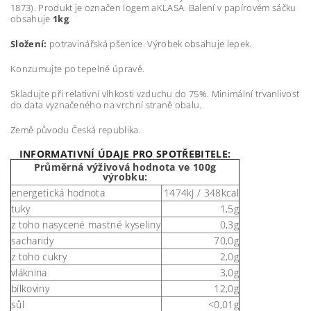
1873). Produkt je označen logem aKLASA. Balení v papírovém sáčku
obsahuje
1kg
.
Složení:
potravinářská pšenice. Výrobek obsahuje lepek.
Konzumujte po tepelné úpravě.
Skladujte při relativní vlhkosti vzduchu do 75%. Minimální trvanlivost
do data vyznačeného na vrchní straně obalu.
Země původu Česká republika.
INFORMATIVNÍ ÚDAJE PRO SPOTŘEBITELE:
Průměrná výživová hodnota ve 100g
výrobku:
energetická hodnota
1474kJ / 348kcal
tuky
1,5g
z toho nasycené mastné kyseliny
0,3g
sacharidy
70,0g
z toho cukry
2,0g
vláknina
3,0g
bílkoviny
12,0g
sůl
<0,01g