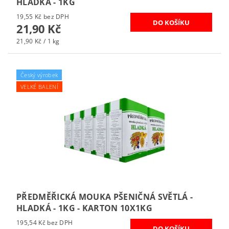
HLADKÁ - 1KG
19,55 Kč bez DPH
21,90 Kč
21,90 Kč / 1 kg
Český výrobek
VELKÉ BALENÍ
PŘEDMĚŘICKÁ MOUKA PŠENIČNÁ SVĚTLÁ -
HLADKÁ - 1KG - KARTON 10X1KG
195,54 Kč bez DPH