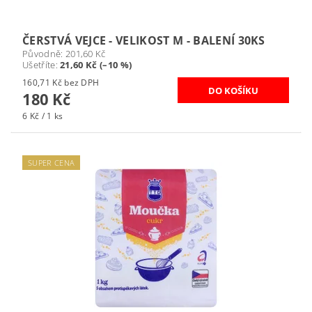
ČERSTVÁ VEJCE - VELIKOST M - BALENÍ 30KS
Původně:
201,60 Kč
Ušetříte
:
21,60 Kč (–10 %)
160,71 Kč bez DPH
180 Kč
6 Kč / 1 ks
SUPER CENA