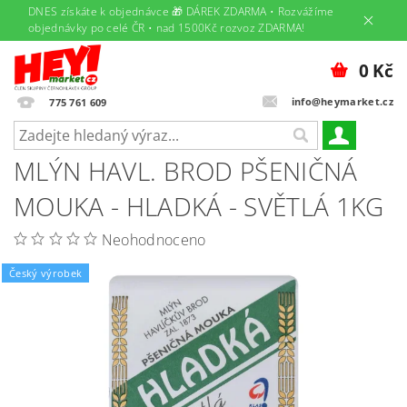
DNES získáte k objednávce 🎁 DÁREK ZDARMA • Rozvážíme
objednávky po celé ČR • nad 1500Kč rozvoz ZDARMA!
0 Kč
info@heymarket.cz
775 761 609
MLÝN HAVL. BROD PŠENIČNÁ
MOUKA - HLADKÁ - SVĚTLÁ 1KG
Neohodnoceno
Český výrobek