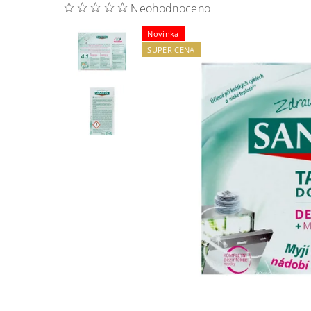
Neohodnoceno
Novinka
SUPER CENA