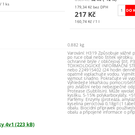
/ 1 ks
179,34 Kč bez DPH
217 Kč
160,74 Kč / 1 l
0.882 kg
Varování: H319 Způsobuje vážné po
po ruce obal nebo štítek výrobku
ochranné brýle / obličejový štít. P
TOXIKOLOGICKÉ INFORMAČNÍ STŘED
nebo 224915402 (24 hodin denně
opatrně vyplachujte vodou. Vyjměte
vyjmout snadno. Pokračujte ve vyp
Vyhledejte lékařskou pomoc/ošetř
pro zvláštní nebo nebezpečné odp
Protease (Subtilisin). Může vyvolat
kyslíku, 5-15% polykarboxyláty, <5
Parfémy. Enzymy (proteáza, amyláza
kyselina peroctová 0,18g/l (1 tab
obalu. Biocidní přípravek používej
obalu a připojené informace o příp
y 4v1 (223 kB)