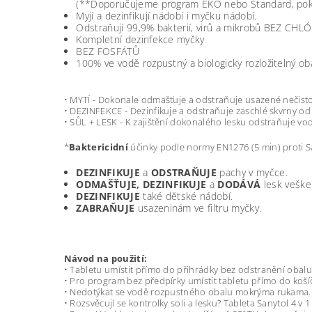
(**Doporučujeme program EKO nebo Standard, poku
Myjí a dezinfikují nádobí i myčku nádobí.
Odstraňují 99,9% bakterií, virů a mikrobů BEZ CHL
Kompletní dezinfekce myčky
BEZ FOSFÁTŮ
100% ve vodě rozpustný a biologicky rozložitelný ob
• MYTÍ - Dokonale odmašťuje a odstraňuje usazené nečistoty
• DEZINFEKCE - Dezinfikuje a odstraňuje zaschlé skvrny od 
• SŮL + LESK - K zajištění dokonalého lesku odstraňuje vod
*
Baktericidní
účinky podle normy EN1276 (5 min) proti Sal
DEZINFIKUJE
a
ODSTRAŇUJE
pachy v myčce.
ODMAŠŤUJE, DEZINFIKUJE
a
DODÁVÁ
lesk veške
DEZINFIKUJE
také dětské nádobí.
ZABRAŇUJE
usazeninám ve filtru myčky.
Návod na použití:
• Tabletu umístit přímo do přihrádky bez odstranění obalu 
• Pro program bez předpírky umístit tabletu přímo do koší
• Nedotýkat se vodě rozpustného obalu mokrýma rukama.
• Rozsvěcují se kontrolky soli a lesku? Tableta Sanytol 4 v