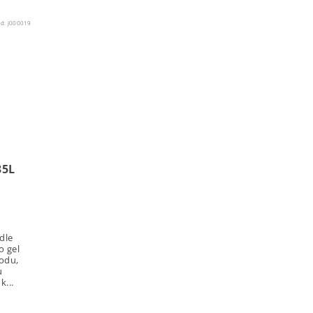
ód:
J000019
35L
dle
o gel
odu,
u
k...