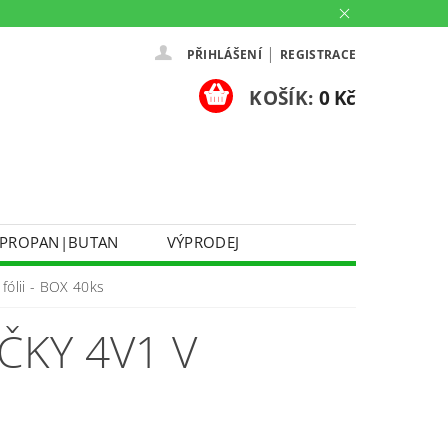
|
PŘIHLÁŠENÍ
REGISTRACE
KOŠÍK:
0 Kč
PROPAN|BUTAN
VÝPRODEJ
DOPRAVA A PLATBA
fólii - BOX 40ks
Ů
KONTAKTUJTE NÁS
O NÁS
ČKY 4V1 V
PARTNERSKÉ PRODEJNY HEY!