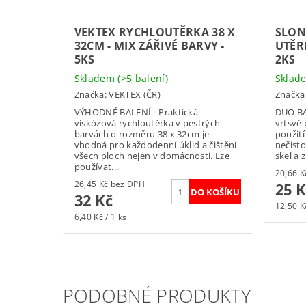
VEKTEX RYCHLOUTĚRKA 38 X
SLON
32CM - MIX ZÁŘIVÉ BARVY -
UTĚR
5KS
2KS
Skladem
(>5 balení)
Skla
Značka:
VEKTEX (ČR)
Značka
VÝHODNÉ BALENÍ - Praktická
DUO BAL
viskózová rychloutěrka v pestrých
vrtsvé 
barvách o rozměru 38 x 32cm je
použití
vhodná pro každodenní úklid a čištění
nečisto
všech ploch nejen v domácnosti. Lze
skel a z
používat...
26,45 Kč bez DPH
25 K
32 Kč
12,50 Kč
6,40 Kč / 1 ks
PODOBNÉ PRODUKTY