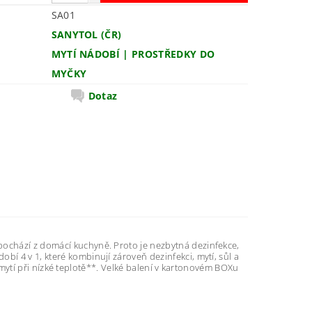
SA01
SANYTOL (ČR)
MYTÍ NÁDOBÍ | PROSTŘEDKY DO
MYČKY
Dotaz
m pochází z domácí kuchyně. Proto je nezbytná dezinfekce,
obí 4 v 1, které kombinují zároveň dezinfekci, mytí, sůl a
 mytí při nízké teplotě**. Velké balení v kartonovém BOXu