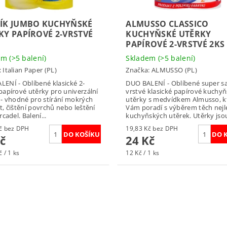
ÍK JUMBO KUCHYŇSKÉ
ALMUSSO CLASSICO
KY PAPÍROVÉ 2-VRSTVÉ
KUCHYŇSKÉ UTĚRKY
PAPÍROVÉ 2-VRSTVÉ 2KS
dem
(>5 balení)
Skladem
(>5 balení)
:
Italian Paper (PL)
Značka:
ALMUSSO (PL)
ENÍ - Oblíbené klasické 2-
DUO BALENÍ - Oblíbené super sa
papírové utěrky pro univerzální
vrstvé klasické papírové kuchy
 - vhodné pro stírání mokrých
utěrky s medvídkem Almusso, k
t, čištění povrchů nebo leštění
Vám poradí s výběrem těch nejl
rcadel. Balení...
kuchyňských utěrek. Utěrky jsou
20,66 Kč bez DPH
19,83 Kč bez DPH
č
24 Kč
 / 1 ks
12 Kč / 1 ks