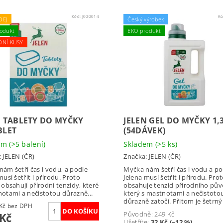
Kód:
J000014
K
DEJ
Český výrobek
odukt
EKO produkt
DNÍ KUSY
N TABLETY DO MYČKY
JELEN GEL DO MYČKY 1,
BLET
(54DÁVEK)
dem
(>5 balení)
Skladem
(>5 ks)
:
JELEN (ČR)
Značka:
JELEN (ČR)
ám šetří čas i vodu, a podle
Myčka nám šetří čas i vodu a po
musí šetřit i přírodu. Proto
Jelena musí šetřit i přírodu. Prot
 obsahují přírodní tenzidy, které
obsahuje tenzid přírodního pův
otami a nečistotou důrazně...
který s mastnotami a nečistoto
důrazně zatočí. Přitom je šetrný 
189,26 Kč bez DPH
Původně:
249 Kč
 Kč
Ušetříte
:
32 Kč (–12 %)