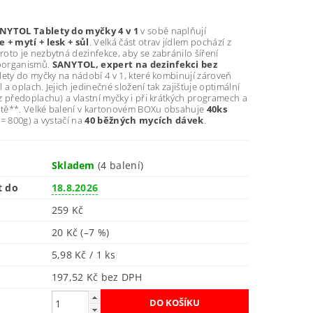
NYTOL Tablety do myčky 4 v 1
v sobě naplňují
 + mytí + lesk + sůl
. Velká část otrav jídlem pochází z
oto je nezbytná dezinfekce, aby se zabránilo šíření
oorganismů.
SANYTOL, expert na dezinfekci bez
lety do myčky na nádobí 4 v 1, které kombinují zároveň
l a oplach. Jejich jedinečné složení tak zajišťuje optimální
z předoplachu) a vlastní myčky i při krátkých programech a
lotě**. Velké balení v kartonovém BOXu obsahuje
40ks
 = 800g) a vystačí na
40 běžných mycích dávek
.
Skladem
(4 balení)
t do
18.8.2026
259 Kč
20 Kč
(–7 %)
5,98 Kč / 1 ks
197,52 Kč bez DPH