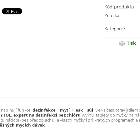
Kód produktu
Značka
Kategorie
Tisk
 naplňují funkce:
dezinfekce + mytí + lesk + sůl
. Velká část otrav jídle
YTOL, expert na dezinfekci bez chlóru
vyvinul tablety do myčky na nád
stotu nádobí (bez předoplachu) a vlastní myčky i při krátkých programech a
běžných mycích dávek
.