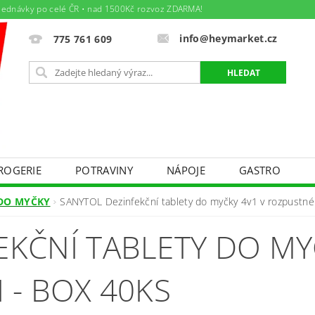
jednávky po celé ČR • nad 1500Kč rozvoz ZDARMA!
info@heymarket.cz
775 761 609
ROGERIE
POTRAVINY
NÁPOJE
GASTRO
ÁJEM
TEXTIL - BAZÁREK PRO MAMINKY A DĚTIČKY
 DO MYČKY
SANYTOL Dezinfekční tablety do myčky 4v1 v rozpustné 
DNÍ PODMÍNKY
PODMÍNKY OCHRANY OSOBNÍCH ÚDAJ
EKČNÍ TABLETY DO MY
Y PRÁCE
AKTUÁLNÍ LETÁK
SPOLEČENSKÉ AKCE
 - BOX 40KS