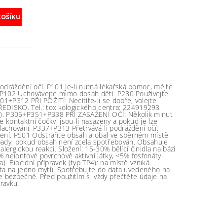
dráždění očí. P101 Je-li nutná lékařská pomoc, mějte
. P102 Uchovávejte mimo dosah dětí. P280 Používejte
301+P312 PŘI POŽITÍ: Necítíte-li se dobře, volejte
ISKO. Tel.: toxikologického centra: 224919293
). P305+P351+P338 PŘI ZASAŽENÍ OČÍ: Několik minut
 kontaktní čočky, jsou-li nasazeny a pokud je lze
lachování. P337+P313 Přetrvává-li podráždění očí:
ení. P501 Odstraňte obsah a obal ve sběrném místě
ady, pokud obsah není zcela spotřebován. Obsahuje
 alergickou reakci. Složení: 15-30% bělící činidla na bázi
% neiontové povrchově aktivní látky, <5% fosfonáty.
). Biocidní přípravek (typ TP4): na místě vzniká
elta na jedno mytí). Spotřebujte do data uvedeného na
te bezpečně. Před použitím si vždy přečtěte údaje na
ravku.