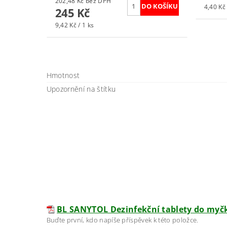
202,48 Kč bez DPH
4,40 Kč 
245 Kč
9,42 Kč / 1 ks
Hmotnost
Upozornění na štítku
BL SANYTOL Dezinfekční tablety do myčk
Buďte první, kdo napíše příspěvek k této položce.