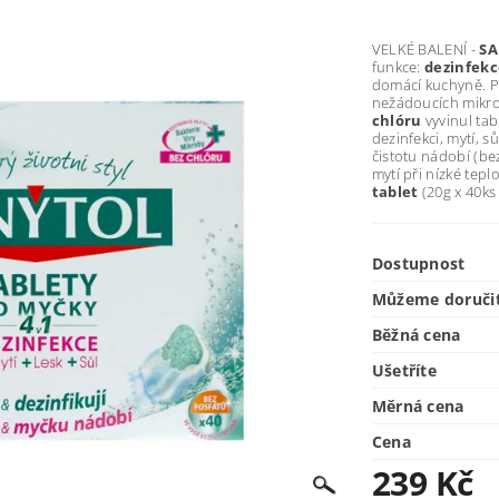
VELKÉ BALENÍ -
SA
funkce:
dezinfekce
domácí kuchyně. Pr
nežádoucích mikr
chlóru
vyvinul tab
dezinfekci, mytí, sů
čistotu nádobí (be
mytí při nízké tep
tablet
(20g x 40ks
Dostupnost
Můžeme doruči
Běžná cena
Ušetříte
Měrná cena
Cena
239 Kč