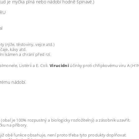
d je myčka plná nebo nádobí hodně špinavé.)
ÓRU
al
 (rýže, těstoviny, vejce atd.)
čaje, kávy atd.
ní kámen a chrání před rzí.
monele, Listérii a E. Coli.
Virucidní
účinky proti chřipkovému viru A (H1
rému nádobí.
(obal je 100% rozpustný a biologicky rozložitelný) a zásobník uzavřít.
čku na příbory.
 1 již obě funkce obsahuje, není proto třeba tyto produkty doplňovat.