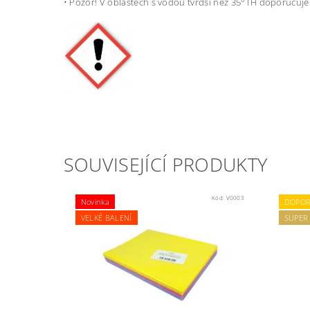
• Pozor! V oblastech s vodou tvrdší než 35°TH doporučujem
SOUVISEJÍCÍ PRODUKTY
Kód:
V0003
Novinka
DOPOR
VELKÉ BALENÍ
SUPER