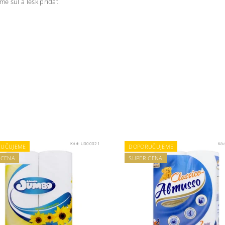
e sůl a lesk přidat.
Kód:
U000021
Kó
UČUJEME
DOPORUČUJEME
 CENA
SUPER CENA