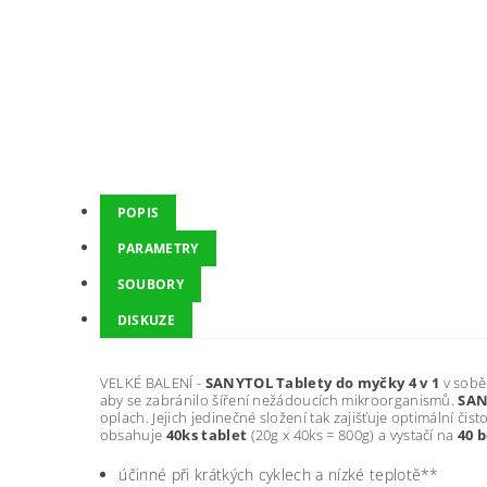
POPIS
PARAMETRY
SOUBORY
DISKUZE
VELKÉ BALENÍ -
SANYTOL Tablety do myčky 4 v 1
v sobě
aby se zabránilo šíření nežádoucích mikroorganismů.
SAN
oplach. Jejich jedinečné složení tak zajišťuje optimální či
obsahuje
40ks tablet
(20g x 40ks = 800g) a vystačí na
40 
účinné při krátkých cyklech a nízké teplotě**