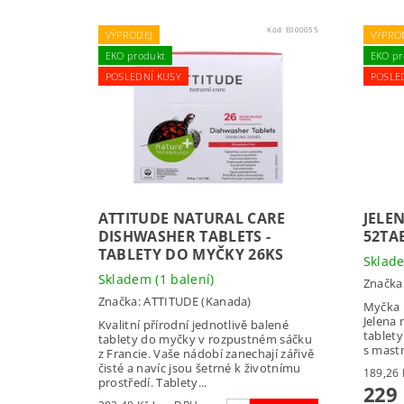
Kód:
E000055
VÝPRODEJ
VÝPRO
EKO produkt
EKO pr
POSLEDNÍ KUSY
POSLE
ATTITUDE NATURAL CARE
JELE
DISHWASHER TABLETS -
52TA
TABLETY DO MYČKY 26KS
Skla
Skladem
(1 balení)
Značka
Značka:
ATTITUDE (Kanada)
Myčka n
Jelena 
Kvalitní přírodní jednotlivě balené
tablety
tablety do myčky v rozpustném sáčku
s mastn
z Francie. Vaše nádobí zanechají zářivě
čisté a navíc jsou šetrné k životnímu
prostředí. Tablety...
229