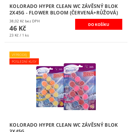
KOLORADO HYPER CLEAN WC ZÁVĚSNÝ BLOK
2X45G - FLOWER BLOOM (ČERVENÁ+RŮŽOVÁ)
38,02 Kč bez DPH
46 Kč
23 Kč / 1 ks
VÝPRODEJ
POSLEDNÍ KUSY
KOLORADO HYPER CLEAN WC ZÁVĚSNÝ BLOK
3X45G