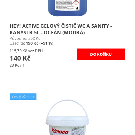
HEY! ACTIVE GELOVÝ ČISTIČ WC A SANITY -
KANYSTR 5L - OCEÁN (MODRÁ)
Původně:
290 Kč
Ušetříte
:
150 Kč (–51 %)
115,70 Kč bez DPH
140 Kč
28 Kč / 1 l
Český výrobek