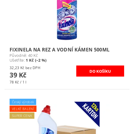
FIXINELA NA REZ A VODNÍ KÁMEN 500ML
Původně:
40 Kč
Ušetříte
:
1 Kč (–2 %)
32,23 Kč bez DPH
39 Kč
78 Kč / 1 l
Český výrobek
VELKÉ BALENÍ
SUPER CENA