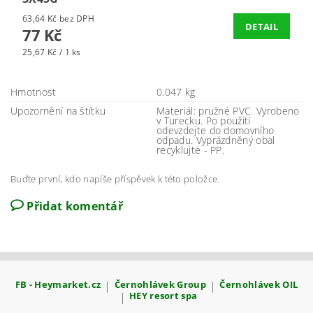
63,64 Kč bez DPH
DETAIL
77 Kč
25,67 Kč / 1 ks
Hmotnost
0.047 kg
Upozornění na štítku
Materiál: pružné PVC. Vyrobeno
v Turecku. Po použití
odevzdejte do domovního
odpadu. Vyprázdněný obal
recyklujte - PP.
Buďte první, kdo napíše příspěvek k této položce.
Přidat komentář
FB - Heymarket.cz
|
Černohlávek Group
|
Černohlávek OIL
|
HEY resort spa