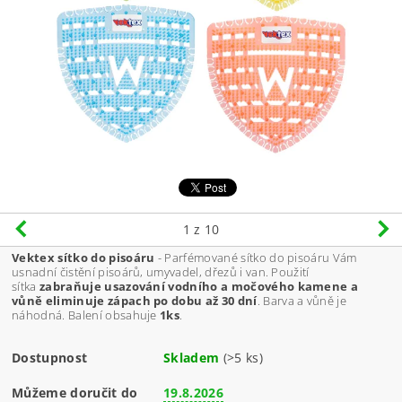
1
z 10
Vektex sítko do pisoáru
- Parfémované sítko do pisoáru Vám
usnadní čistění pisoárů, umyvadel, dřezů i van. Použití
sítka
zabraňuje usazování vodního a močového kamene a
vůně eliminuje zápach po dobu až 30 dní
. Barva a vůně je
náhodná. Balení obsahuje
1ks
.
Dostupnost
Skladem
(>5 ks)
Můžeme doručit do
19.8.2026