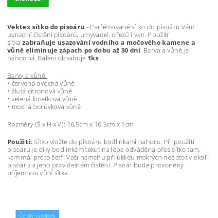
Vektex sítko do pisoáru
- Parfémované sítko do pisoáru Vám
usnadní čistění pisoárů, umyvadel, dřezů i van. Použití
sítka
zabraňuje usazování vodního a močového kamene a
vůně eliminuje zápach po dobu až 30 dní
. Barva a vůně je
náhodná. Balení obsahuje
1ks
.
Barvy a vůně:
• červená ovocná vůně
• žlutá citronová vůně
• zelená limetková vůně
• modrá borůvková vůně
Rozměry (Š x H x V): 16,5cm x 16,5cm x 1cm
Použití:
Sítko vložte do pisoáru bodlinkami nahoru. Při použití
pisoáru je díky bodlinkám tekutina lépe odváděna přes sítko tam,
kam má, proto šetří Vaši námahu při úklidu mokrých nečistot v okolí
pisoáru a jeho pravidelném čistění. Pisoár bude provoněný
příjemnou vůní sítka.
Český výrobek