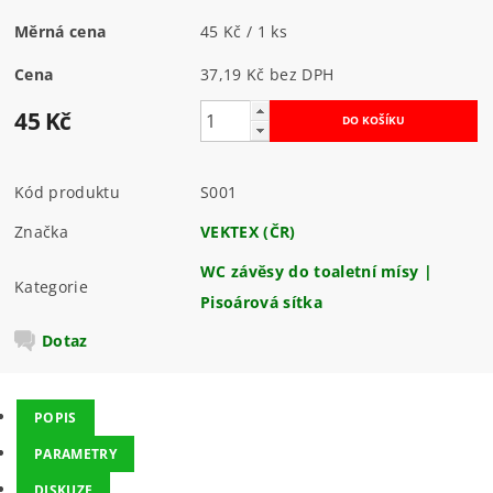
Měrná cena
45 Kč / 1 ks
Cena
37,19 Kč bez DPH
45 Kč
Kód produktu
S001
Značka
VEKTEX (ČR)
WC závěsy do toaletní mísy |
Kategorie
Pisoárová sítka
Dotaz
POPIS
PARAMETRY
DISKUZE