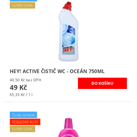
SUPER CENA
HEY! ACTIVE ČISTIČ WC - OCEÁN 750ML
40,50 Kč bez DPH
49 Kč
65,33 Kč / 1 l
Český výrobek
POSLEDNÍ KUSY
SUPER CENA