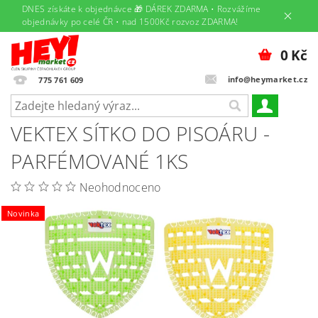
DNES získáte k objednávce 🎁 DÁREK ZDARMA • Rozvážíme
objednávky po celé ČR • nad 1500Kč rozvoz ZDARMA!
0 Kč
info@heymarket.cz
775 761 609
VEKTEX SÍTKO DO PISOÁRU -
PARFÉMOVANÉ 1KS
Neohodnoceno
Novinka