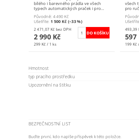
bílého i barevného prádla ve všech
všech 
typech automatických praček i pro...
pro ruč
Původně:
4 490 Kč
Původ
Ušetříte
:
1 500 Kč (–33 %)
Ušetřít
2 471,07 Kč bez DPH
2 990 Kč
597
299 Kč / 1 ks
199 Kč /
Hmotnost
typ pracího prostředku
Upozornění na štítku
BEZPEČNOSTNÍ LIST
Buďte první, kdo napíše příspěvek k této položce.