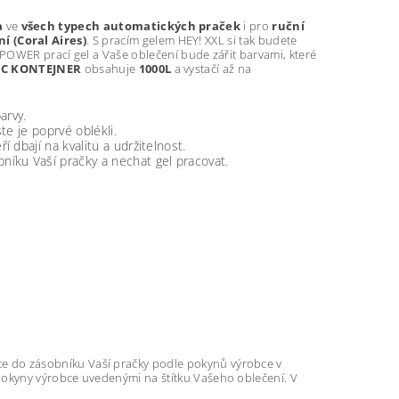
a
ve
všech typech automatických praček
i pro
ruční
í (Coral Aires)
. S pracím gelem HEY! XXL si tak budete
! POWER prací gel a Vaše oblečení bude zářit barvami, které
BC KONTEJNER
obsahuje
1000L
a vystačí až na
arvy.
te je poprvé oblékli.
dbají na kvalitu a udržitelnost.
níku Vaší pračky a nechat gel pracovat.
jte do zásobníku Vaší pračky podle pokynů výrobce v
e pokyny výrobce uvedenými na štítku Vašeho oblečení. V