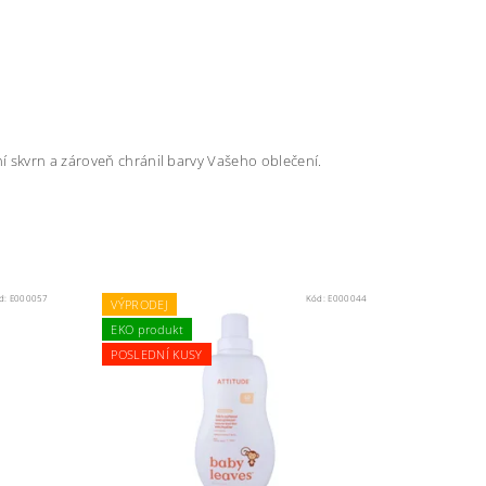
ní skvrn a zároveň chránil barvy Vašeho oblečení.
d:
E000057
Kód:
E000044
VÝPRODEJ
EKO produkt
POSLEDNÍ KUSY