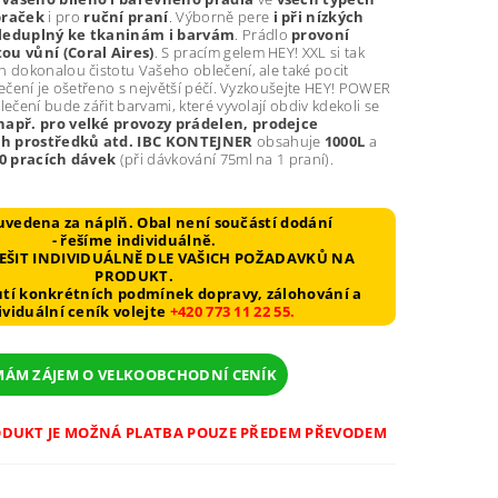
praček
i pro
ruční praní
. Výborně pere
i při nízkých
leduplný ke tkaninám i barvám
. Prádlo
provoní
ou vůní (Coral Aires)
. S pracím gelem HEY! XXL si tak
n dokonalou čistotu Vašeho oblečení, ale také pocit
blečení je ošetřeno s největší péčí. Vyzkoušejte HEY! POWER
lečení bude zářit barvami, které vyvolají obdiv kdekoli se
apř. pro velké provozy prádelen, prodejce
h prostředků atd.
IBC KONTEJNER
obsahuje
1000L
a
0 pracích dávek
(při dávkování 75ml na 1 praní).
uvedena za náplň. Obal není součástí dodání
- řešíme individuálně.
ŘEŠIT INDIVIDUÁLNĚ DLE VAŠICH POŽADAVKŮ NA
PRODUKT.
tí konkrétních podmínek dopravy, zálohování a
ividuální ceník volejte
+420 773 11 22 55.
MÁM ZÁJEM O VELKOOBCHODNÍ CENÍK
ODUKT JE MOŽNÁ PLATBA POUZE PŘEDEM PŘEVODEM