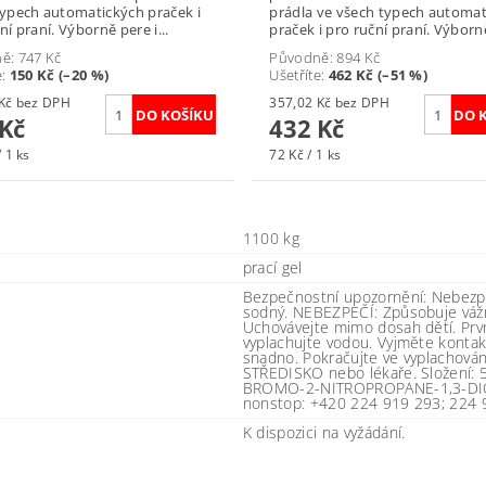
typech automatických praček i
prádla ve všech typech automa
ní praní. Výborně pere i...
praček i pro ruční praní. Výborně
ně:
747 Kč
Původně:
894 Kč
e
:
150 Kč (–20 %)
Ušetříte
:
462 Kč (–51 %)
493,39 Kč bez DPH
357,02 Kč bez DPH
 Kč
432 Kč
 1 ks
72 Kč / 1 ks
1100 kg
prací gel
Bezpečnostní upozornění: Nebezpeč
sodný. NEBEZPEČÍ: Způsobuje vážn
Uchovávejte mimo dosah dětí. Prv
vyplachujte vodou. Vyjměte kontakt
snadno. Pokračujte ve vyplachov
STŘEDISKO nebo lékaře. Složení: 5
BROMO-2-NITROPROPANE-1,3-DIOL),
nonstop: +420 224 919 293; 224 
K dispozici na vyžádání.