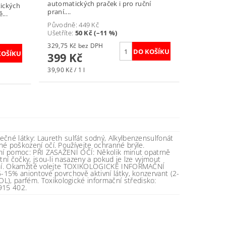
automatických praček i pro ruční
tických
praní....
...
Původně:
449 Kč
Ušetříte
:
50 Kč (–11 %)
329,75 Kč bez DPH
399 Kč
39,90 Kč / 1 l
né látky: Laureth sulfát sodný, Alkylbenzensulfonát
é poškození očí. Používejte ochranné brýle.
ní pomoc: PŘI ZASAŽENÍ OČÍ: Několik minut opatrně
ní čočky, jsou-li nasazeny a pokud je lze vyjmout
ání. Okamžitě volejte TOXIKOLOGICKÉ INFORMAČNÍ
-15% aniontové povrchově aktivní látky, konzervant (2-
 parfém. Toxikologické informační středisko:
915 402.