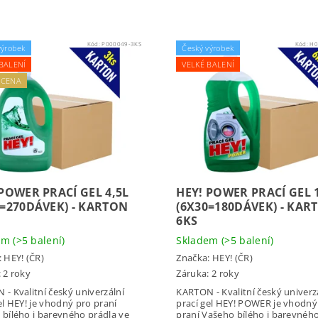
Kód:
P000049-3KS
Kód:
H0
výrobek
Český výrobek
BALENÍ
VELKÉ BALENÍ
 CENA
 POWER PRACÍ GEL 4,5L
HEY! POWER PRACÍ GEL 
0=270DÁVEK) - KARTON
(6X30=180DÁVEK) - KAR
6KS
dem
(>5 balení)
Skladem
(>5 balení)
:
HEY! (ČR)
Značka:
HEY! (ČR)
 2 roky
Záruka: 2 roky
- Kvalitní český univerzální
KARTON - Kvalitní český univerz
el HEY! je vhodný pro praní
prací gel HEY! POWER je vhodný
 bílého i barevného prádla ve
praní Vašeho bílého i barevnéh