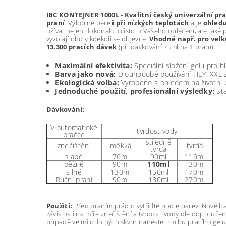
IBC KONTEJNER 1000L - Kvalitní český univerzální pra
praní
. Výborně pere
i při nízkých teplotách
a je
ohledu
užívat nejen dokonalou čistotu Vašeho oblečení, ale také p
vyvolají obdiv kdekoli se objevíte.
Vhodné např. pro velk
13.300 pracích dávek
(při dávkování 75ml na 1 praní).
Maximální efektivita:
Speciální složení gelu pro h
Barva jako nová:
Dlouhodobé používání HEY! XXL zar
Ekologická volba:
Vyrobeno s ohledem na životní pr
Jednoduché použití, profesionální výsledky:
Sta
Dávkování:
V automatické
tvrdost vody
pračce
středně
znečištění
měkká
tvrdá
tvrdá
slabé
70ml
90ml
110ml
běžné
90ml
110ml
130ml
silné
130ml
150ml
170ml
Ruční praní
90ml
180ml
270ml
Použití:
Před praním prádlo vytřiďte podle barev. Nové ba
závislosti na míře znečištění a tvrdosti vody dle doporuč
případě velmi odolných skvrn naneste trochu pracího gel