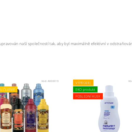
 a upravován naší společností tak, aby byl maximálně efektivní v odstraňová
Kód:
A000019
Kó
VÝPRODEJ
UČUJEME
EKO produkt
POSLEDNÍ KUSY