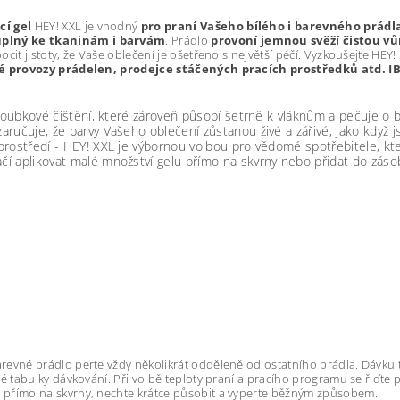
cí gel
HEY! XXL je vhodný
pro praní Vašeho bílého i barevného prádl
plný ke tkaninám i barvám
. Prádlo
provoní jemnou svěží čistou vůn
ocit jistoty, že Vaše oblečení je ošetřeno s největší péčí. Vyzkoušejte HEY
é provozy prádelen, prodejce stáčených pracích prostředků atd.
I
loubkové čištění, které zároveň působí šetrně k vláknům a pečuje o b
učuje, že barvy Vašeho oblečení zůstanou živé a zářivé, jako když js
ostředí - HEY! XXL je výbornou volbou pro vědomé spotřebitele, kteří 
čí aplikovat malé množství gelu přímo na skvrny nebo přidat do zásob
revné prádlo perte vždy několikrát odděleně od ostatního prádla. Dávku
ené tabulky dávkování. Při volbě teploty praní a pracího programu se řiďt
u přímo na skvrny, nechte krátce působit a vyperte běžným způsobem.