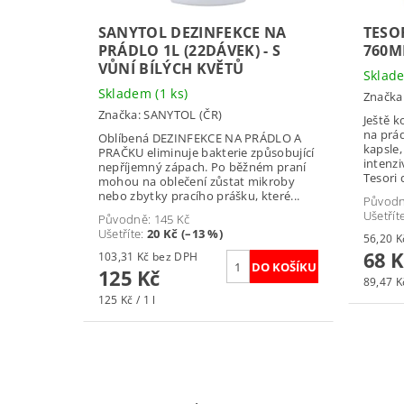
SANYTOL DEZINFEKCE NA
TESO
PRÁDLO 1L (22DÁVEK) - S
760M
VŮNÍ BÍLÝCH KVĚTŮ
Skla
Skladem
(1 ks)
Značka
Značka:
SANYTOL (ČR)
Ještě k
na prád
Oblíbená DEZINFEKCE NA PRÁDLO A
kapsle,
PRAČKU eliminuje bakterie způsobující
intenzi
nepříjemný zápach. Po běžném praní
Tesori d
mohou na oblečení zůstat mikroby
nebo zbytky pracího prášku, které...
Původ
Ušetřít
Původně:
145 Kč
Ušetříte
:
20 Kč (–13 %)
68 K
103,31 Kč bez DPH
125 Kč
89,47 Kč
125 Kč / 1 l