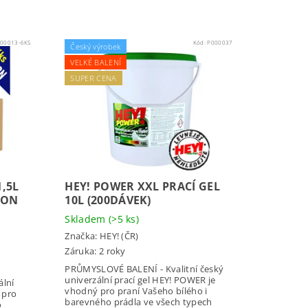
00013-6KS
Kód:
P000037
Český výrobek
VELKÉ BALENÍ
SUPER CENA
1,5L
HEY! POWER XXL PRACÍ GEL
TON
10L (200DÁVEK)
Skladem
(>5 ks)
Značka:
HEY! (ČR)
Záruka: 2 roky
PRŮMYSLOVÉ BALENÍ - Kvalitní český
univerzální prací gel HEY! POWER je
ální
vhodný pro praní Vašeho bílého i
 pro
barevného prádla ve všech typech
o