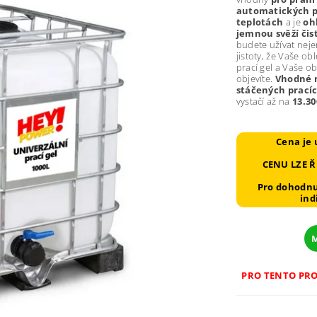
automatických 
teplotách
a je
oh
jemnou svěží čist
budete užívat neje
jistoty, že Vaše o
prací gel a Vaše ob
objevíte.
Vhodné n
stáčených pracíc
vystačí až na
13.30
Cena je 
CENU LZE 
Pro dohodnu
ind
PRO TENTO PR