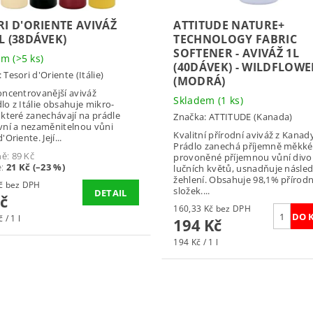
RI D'ORIENTE AVIVÁŽ
ATTITUDE NATURE+
L (38DÁVEK)
TECHNOLOGY FABRIC
SOFTENER - AVIVÁŽ 1L
dem
(>5 ks)
(40DÁVEK) - WILDFLOWE
:
Tesori d'Oriente (Itálie)
(MODRÁ)
oncentrovanější aviváž
Skladem
(1 ks)
lo z Itálie obsahuje mikro-
 které zanechávají na prádle
Značka:
ATTITUDE (Kanada)
vní a nezaměnitelnou vůni
Kvalitní přírodní aviváž z Kanad
'Oriente. Její...
Prádlo zanechá příjemně měkké
ně:
89 Kč
provoněné příjemnou vůní div
e
:
21 Kč (–23 %)
lučních květů, usnadňuje násle
žehlení. Obsahuje 98,1% přírod
56,20 Kč bez DPH
složek....
DETAIL
č
160,33 Kč bez DPH
 / 1 l
194 Kč
194 Kč / 1 l