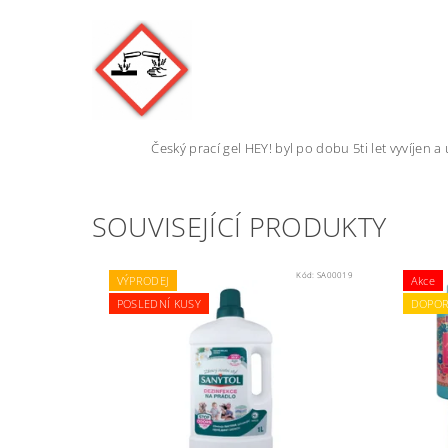
Český prací gel HEY! byl po dobu 5ti let vyvíjen
SOUVISEJÍCÍ PRODUKTY
Kód:
SA00019
VÝPRODEJ
Akce
POSLEDNÍ KUSY
DOPOR